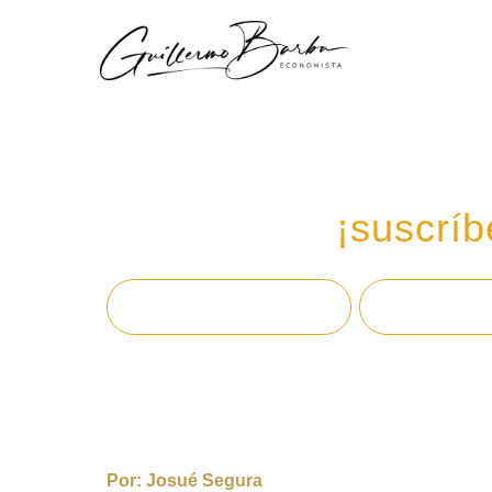
Recibe mi boletín de
en tu email,
¡suscríb
Por:
Josué Segura