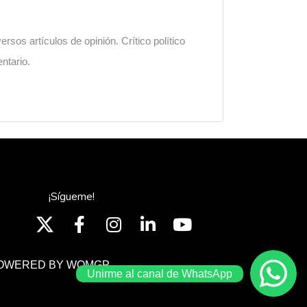
sos artículos de opinión. Crítico político
ntario.
¡Sígueme!
OWERED BY WOMGP
Unirme al canal de WhatsApp