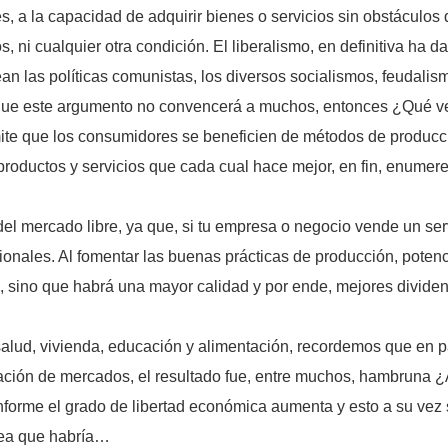
les, a la capacidad de adquirir bienes o servicios sin obstácul
os, ni cualquier otra condición. El liberalismo, en definitiva 
an las políticas comunistas, los diversos socialismos, feudalis
ue este argumento no convencerá a muchos, entonces ¿Qué ven
e que los consumidores se beneficien de métodos de producció
 productos y servicios que cada cual hace mejor, en fin, enum
l mercado libre, ya que, si tu empresa o negocio vende un servi
nales. Al fomentar las buenas prácticas de producción, potencia
s, sino que habrá una mayor calidad y por ende, mejores divide
lud, vivienda, educación y alimentación, recordemos que en p
gnación de mercados, el resultado fue, entre muchos, hambruna 
forme el grado de libertad económica aumenta y esto a su vez s
sea que habría…