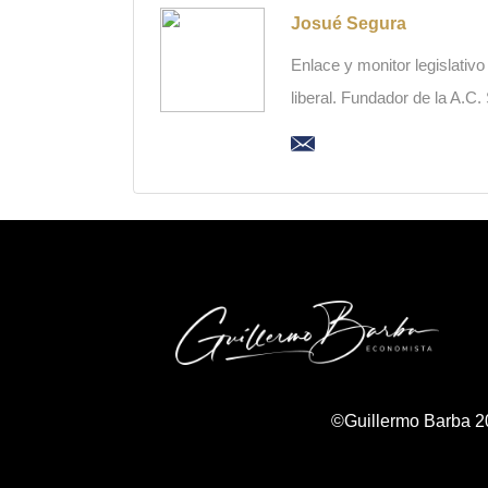
Josué Segura
Enlace y monitor legislativ
liberal. Fundador de la A.C
©Guillermo Barba 2