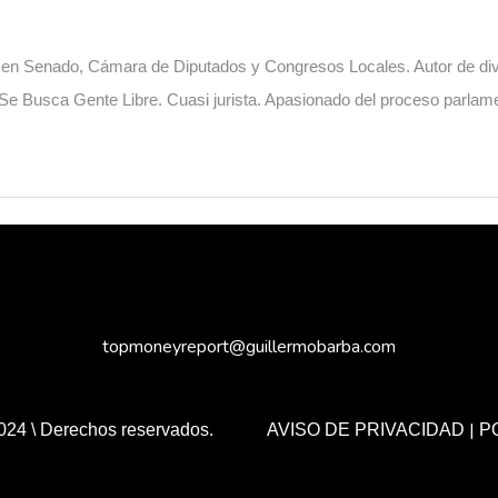
o en Senado, Cámara de Diputados y Congresos Locales. Autor de diver
. Se Busca Gente Libre. Cuasi jurista. Apasionado del proceso parlame
topmoneyreport@guillermobarba.com
|
024 \ Derechos reservados.
AVISO DE PRIVACIDAD
P