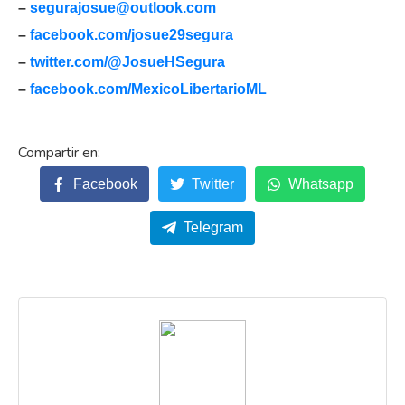
–
segurajosue@outlook.com
–
facebook.com/josue29segura
–
twitter.com/@JosueHSegura
–
facebook.com/MexicoLibertarioML
Facebook
Twitter
Whatsapp
Telegram