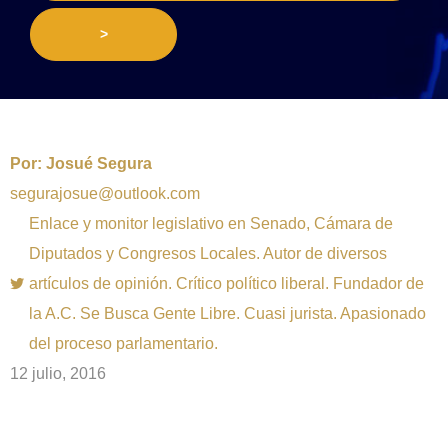
>
Por:
Josué Segura
segurajosue@outlook.com
Enlace y monitor legislativo en Senado, Cámara de
Diputados y Congresos Locales. Autor de diversos
artículos de opinión. Crítico político liberal. Fundador de
la A.C. Se Busca Gente Libre. Cuasi jurista. Apasionado
del proceso parlamentario.
12 julio, 2016