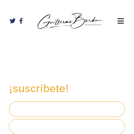
Recibe mi boletín de
inversiones
en tu email,
¡suscríbete!