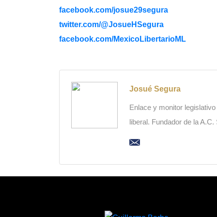
facebook.com/josue29segura
twitter.com/@JosueHSegura
facebook.com/MexicoLibertarioML
Josué Segura
Enlace y monitor legislativ
liberal. Fundador de la A.C