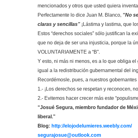
mencionados y otros que usted quiera inventar)
Perfectamente lo dice Juan M. Blanco,
“No se
claras y sencillas”
¡Lástima y lastima, que los
Estos “derechos sociales” sólo justifican la e
que no deja de ser una injusticia, porque la ú
VOLUNTARIAMENTE a “B”.
Y esto, ni más ni menos, es a lo que obliga el 
igual a la redistribución gubernamental del i
Recordémosle, pues, a nuestros gobernantes 
1.- ¡Los derechos se respetan y reconocen, no
2.- Evitemos hacer crecer más este “populismo
“Josué Segura, miembro fundador de México
liberal.”
Blog:
http://elojodelumieres.weebly.com/
segurajosue@outlook.com