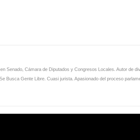
o en Senado, Cámara de Diputados y Congresos Locales. Autor de diver
. Se Busca Gente Libre. Cuasi jurista. Apasionado del proceso parlame