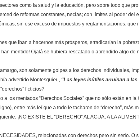
 sectores como la salud y la educación, pero sobre todo que p
merced de reformas constantes, necias; con límites al poder del
micas; sin ese exceso de impuestos y reglamentaciones, que no
 que iban a hacernos más prósperos, erradicarían la pobreza,
s han mentido! Ojalá se hubiera rescatado o aprendido algo de nu
 amargo, son solamente golpes a los derechos individuales, imp
había advertido Montesquieu,
“Las leyes inútiles arruinan a la
derechos” ficticios?
o a los mentados “Derechos Sociales” que no sólo están en la C
gno), entre más leí que a todo le tacharon de “derecho”, más 
 lo siguiente: ¡NO EXISTE EL “DERECHO” AL AGUA, A LA ALI
 NECESIDADES, relacionadas con derechos pero sin serlo. O sea