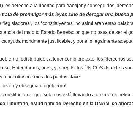
, es derecho a la libertad para trabajar y conseguirlos, derech
 trata de promulgar más leyes sino de derogar una buena p
 “legisladores”, los “constituyentes” no asimilaran estas palabr
xistencia del maldito Estado Benefactor, que no pasa de ser el go
nica ayuda moralmente justificable, y por ello legalmente aceptab
gobierno redistribuidor, a tener como pretexto, los “derechos soc
ngreso. Entendamos, pues, y lo repito, los ÚNICOS derechos son
y a nosotros mismos dos puntos clave:
 los da y obsequia un gobierno!
 constitucional” que sólo nos está llevando a un enorme retroc
 Libertario, estudiante de Derecho en la UNAM, colaborador