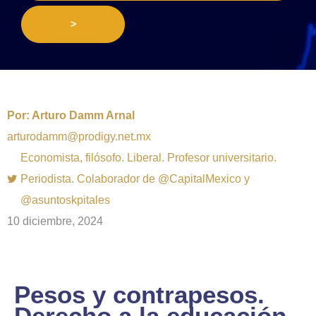
>
Por:
Arturo Damm Arnal
arturodamm@prodigy.net.mx
Economista, filósofo. Liberal. Profesor universitario.
Periodista. Colaborador de @CapitalMexico y
@asuntoskpitales
10 diciembre, 2024
Pesos y contrapesos.
Derecho a la educación.