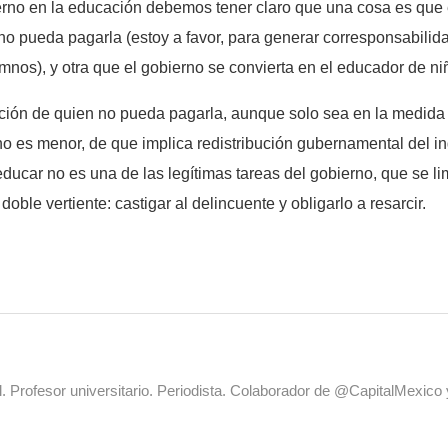
bierno en la educación debemos tener claro que una cosa es que
no pueda pagarla (estoy a favor, para generar corresponsabilid
mnos), y otra que el gobierno se convierta en el educador de ni
ación de quien no pueda pagarla, aunque solo sea en la medida 
no es menor, de que implica redistribución gubernamental del i
ducar no es una de las legítimas tareas del gobierno, que se li
u doble vertiente: castigar al delincuente y obligarlo a resarcir.
al. Profesor universitario. Periodista. Colaborador de @CapitalMexic