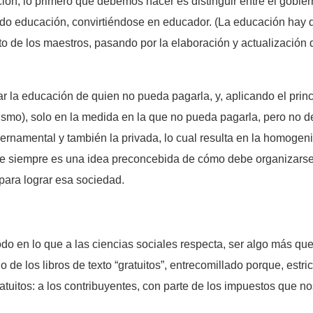
ación, lo primero que debemos hacer es distinguir entre el gob
do educación, convirtiéndose en educador. (La educación hay q
o de los maestros, pasando por la elaboración y actualización 
.
ar la educación de quien no pueda pagarla, y, aplicando el princ
smo), solo en la medida en la que no pueda pagarla, pero no de
ernamental y también la privada, lo cual resulta en la homogeni
que siempre es una idea preconcebida de cómo debe organizars
 para lograr esa sociedad.
o en lo que a las ciencias sociales respecta, ser algo más que
de los libros de texto “gratuitos”, entrecomillado porque, estri
gratuitos: a los contribuyentes, con parte de los impuestos que n