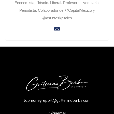
Economista, filósofo. Liberal. Profesor universitario.
Periodista. Colaborador de @CapitalMexico y
@asuntoskpitales
topmoneyreport@guillermobarba.com
¡Sígueme!