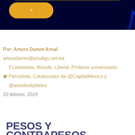
>
Por:
Arturo Damm Arnal
arturodamm@prodigy.net.mx
Economista, filósofo. Liberal. Profesor universitario.
Periodista. Colaborador de @CapitalMexico y
@asuntoskpitales
20 febrero, 2024
PESOS Y
CONTRAPESOS