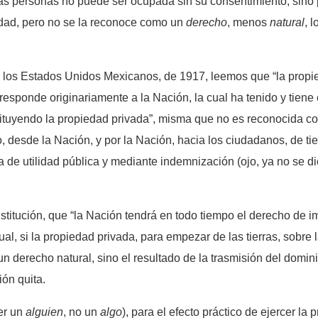
las personas no puede ser ocupada sin su consentimiento, sino po
edad, pero no se la reconoce como un
derecho
, menos
natural
, 
 de los Estados Unidos Mexicanos, de 1917, leemos que “la prop
corresponde originariamente a la Nación, la cual ha tenido y tiene
stituyendo la propiedad privada”, misma que no es reconocida 
o, desde la Nación, y por la Nación, hacia los ciudadanos, de t
 de utilidad pública y mediante indemnización (ojo, ya no se d
stitución, que “la Nación tendrá en todo tiempo el derecho de i
ual, si la propiedad privada, para empezar de las tierras, sobre
 derecho natural, sino el resultado de la trasmisión del domini
ión quita.
er un
alguien
, no un
algo
), para el efecto práctico de ejercer la 