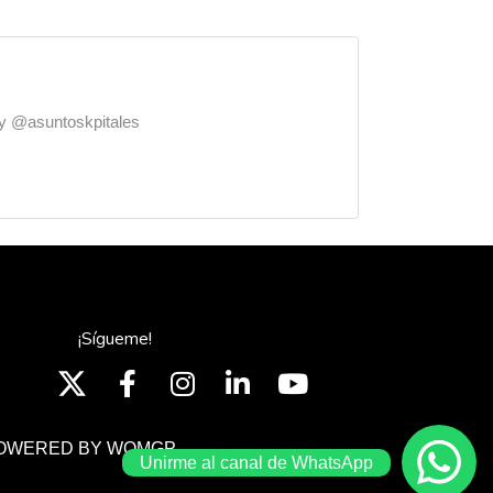
o y @asuntoskpitales
¡Sígueme!
OWERED BY WOMGP
Unirme al canal de WhatsApp