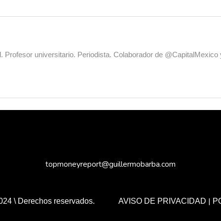
al. Profesor universitario. Periodista. Colaborador de @CapitalMexic
topmoneyreport@guillermobarba.com
|
024 \ Derechos reservados.
AVISO DE PRIVACIDAD
P