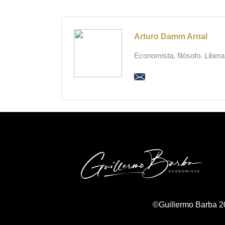
Arturo Damm Arnal
Economista, filósofo. Liber
©Guillermo Barba 2