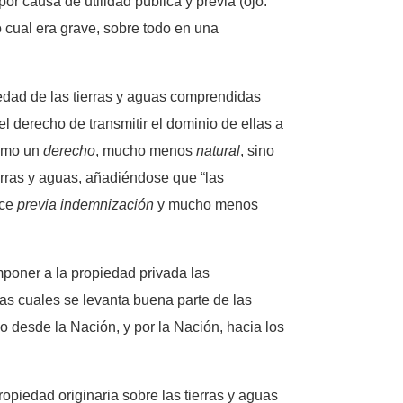
r causa de utilidad pública y previa (ojo:
lo cual era grave, sobre todo en una
iedad de las tierras y aguas comprendidas
 el derecho de transmitir el dominio de ellas a
como un
derecho
, mucho menos
natural
, sino
ierras y aguas, añadiéndose que “las
ice
previa indemnización
y mucho menos
mponer a la propiedad privada las
 las cuales se levanta buena parte de las
o desde la Nación, y por la Nación, hacia los
propiedad originaria sobre las tierras y aguas