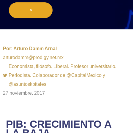
>
Por:
Arturo Damm Arnal
arturodamm@prodigy.net.mx
Economista, filósofo. Liberal. Profesor universitario.
Periodista. Colaborador de @CapitalMexico y
@asuntoskpitales
27 noviembre, 2017
PIB: CRECIMIENTO A
LA BAJA