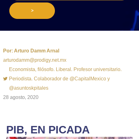
>
Por:
Arturo Damm Arnal
arturodamm@prodigy.net.mx
Economista, filósofo. Liberal. Profesor universitario.
Periodista. Colaborador de @CapitalMexico y
@asuntoskpitales
28 agosto, 2020
PIB, EN PICADA