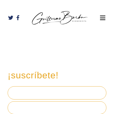
Recibe mi boletín de
inversiones
en tu email,
¡suscríbete!