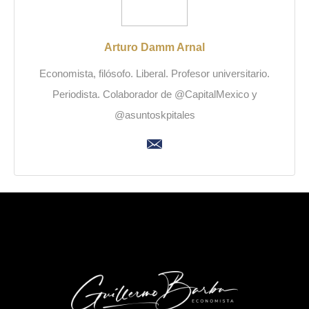
Arturo Damm Arnal
Economista, filósofo. Liberal. Profesor universitario.
Periodista. Colaborador de @CapitalMexico y
@asuntoskpitales