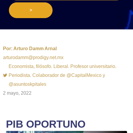
>
Por:
Arturo Damm Arnal
arturodamm@prodigy.net.mx
Economista, filósofo. Liberal. Profesor universitario.
Periodista. Colaborador de @CapitalMexico y
@asuntoskpitales
2 mayo, 2022
PIB OPORTUNO