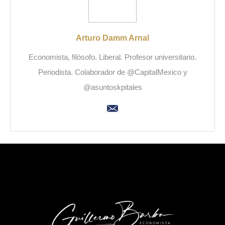
Arturo Damm Arnal
Economista, filósofo. Liberal. Profesor universitario.
Periodista. Colaborador de @CapitalMexico y
@asuntoskpitales