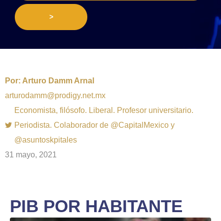
>
Por:
Arturo Damm Arnal
arturodamm@prodigy.net.mx
Economista, filósofo. Liberal. Profesor universitario.
Periodista. Colaborador de @CapitalMexico y
@asuntoskpitales
31 mayo, 2021
PIB POR HABITANTE