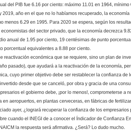
ual del PIB fue 6.16 por ciento: máximo 11.01 en 1964, mínimo 
 y 2019, año en el que no lo habíamos recuperado, la economía
mo menos 6.29 en 1995. Para 2020 se espera, según los resulta
 economistas del sector privado, que la economía decrezca 9.82
io anual de 1.95 por ciento, 19 centésimas de punto porcentual
o porcentual equivalentes a 8.88 por ciento.
 reactivación económica que se requiere, sino un plan de inver
año pasado), que ayudará a la reactivación de la economía, p
a, cuyo primer objetivo debe ser restablecer la confianza de l
nvertido desde que se canceló, por obra y gracia de una consu
presarios el gobierno debe, ¡por lo menos!, comprometerse a no 
ea en aeropuertos, en plantas cerveceras, en fábricas de fertiliz
nciado ayer, ¿logrará recuperar la confianza de los empresarios
re cuando el INEGI de a conocer el Índicador de Confianza Emp
l NAICM la respuesta será afirmativa. ¿Será? Lo dudo mucho.