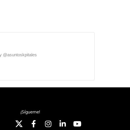
o y @asuntoskpitales
¡Sígueme!