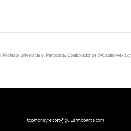
al. Profesor universitario. Periodista. Colaborador de @CapitalMexic
topmoneyreport@guillermobarba.com