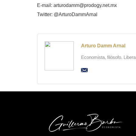
E-mail: arturodamm@prodogy.net.mx
Twitter: @ArturoDammArnal
Arturo Damm Arnal
Economista, filósofo. Liber