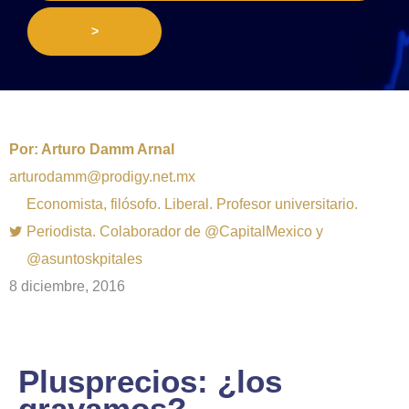
>
Por:
Arturo Damm Arnal
arturodamm@prodigy.net.mx
Economista, filósofo. Liberal. Profesor universitario.
Periodista. Colaborador de @CapitalMexico y
@asuntoskpitales
8 diciembre, 2016
Plusprecios: ¿los
gravamos?