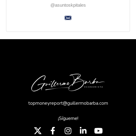
@asuntoskpitales
topmoneyreport@guillermobarba.com
¡Sígueme!