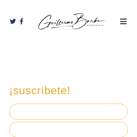
Recibe mi boletín de
inversiones
en tu email,
¡suscríbete!