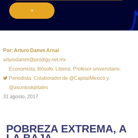
>
Por:
Arturo Damm Arnal
arturodamm@prodigy.net.mx
Economista, filósofo. Liberal. Profesor universitario.
Periodista. Colaborador de @CapitalMexico y
@asuntoskpitales
31 agosto, 2017
POBREZA EXTREMA, A
LA BAJA