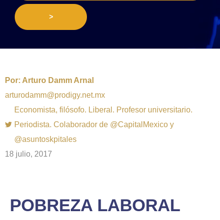
>
Por:
Arturo Damm Arnal
arturodamm@prodigy.net.mx
Economista, filósofo. Liberal. Profesor universitario.
Periodista. Colaborador de @CapitalMexico y
@asuntoskpitales
18 julio, 2017
POBREZA LABORAL