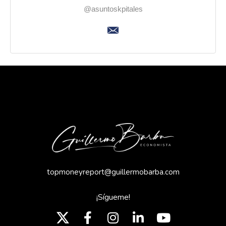
@asuntoskpitales
topmoneyreport@guillermobarba.com
¡Sígueme!