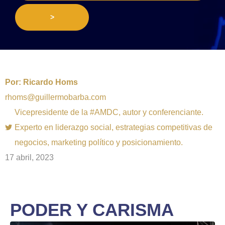
>
Por:
Ricardo Homs
rhoms@guillermobarba.com
Vicepresidente de la #AMDC, autor y conferenciante.
Experto en liderazgo social, estrategias competitivas de
negocios, marketing político y posicionamiento.
17 abril, 2023
PODER Y CARISMA