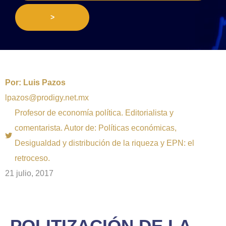
>
Por:
Luis Pazos
lpazos@prodigy.net.mx
Profesor de economía política. Editorialista y
comentarista. Autor de: Políticas económicas,
Desigualdad y distribución de la riqueza y EPN: el
retroceso.
21 julio, 2017
POLITIZACIÓN DE LA