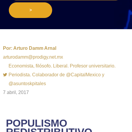
>
Por:
Arturo Damm Arnal
arturodamm@prodigy.net.mx
Economista, filósofo. Liberal. Profesor universitario.
Periodista. Colaborador de @CapitalMexico y
@asuntoskpitales
7 abril, 2017
POPULISMO
REDISTRIBUTIVO