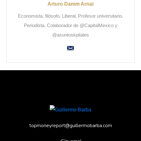
Arturo Damm Arnal
Economista, filósofo. Liberal. Profesor universitario.
Periodista. Colaborador de @CapitalMexico y
@asuntoskpitales
topmoneyreport@guillermobarba.com