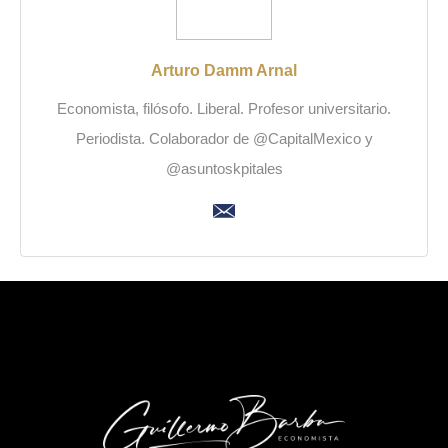
Arturo Damm Arnal
Economista, filósofo. Liberal. Profesor universitario.
Periodista. Colaborador de @CapitalMexico y
@asuntoskpitales