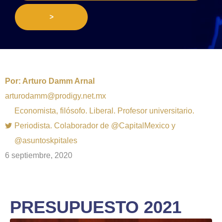
>
Por:
Arturo Damm Arnal
arturodamm@prodigy.net.mx
Economista, filósofo. Liberal. Profesor universitario.
Periodista. Colaborador de @CapitalMexico y
@asuntoskpitales
6 septiembre, 2020
PRESUPUESTO 2021