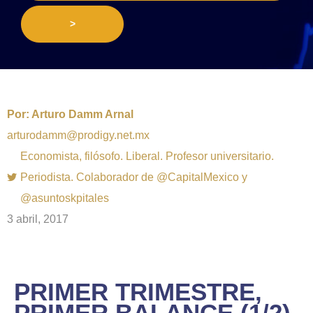
>
Por:
Arturo Damm Arnal
arturodamm@prodigy.net.mx
Economista, filósofo. Liberal. Profesor universitario.
Periodista. Colaborador de @CapitalMexico y
@asuntoskpitales
3 abril, 2017
PRIMER TRIMESTRE,
PRIMER BALANCE (1/2)