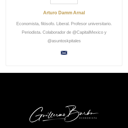
Arturo Damm Arnal
Economista, filósofo. Liberal. Profesor universitario.
Periodista. Colaborador de @CapitalMexico y
@asuntoskpitales