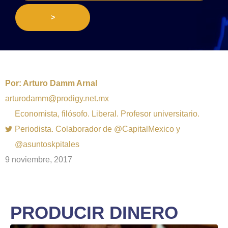
>
Por:
Arturo Damm Arnal
arturodamm@prodigy.net.mx
Economista, filósofo. Liberal. Profesor universitario.
Periodista. Colaborador de @CapitalMexico y
@asuntoskpitales
9 noviembre, 2017
PRODUCIR DINERO