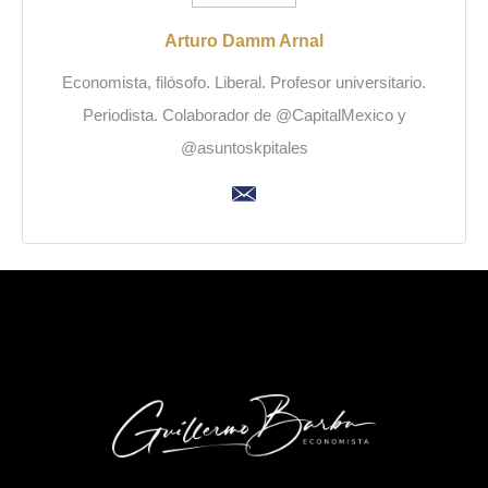
Arturo Damm Arnal
Economista, filósofo. Liberal. Profesor universitario.
Periodista. Colaborador de @CapitalMexico y
@asuntoskpitales