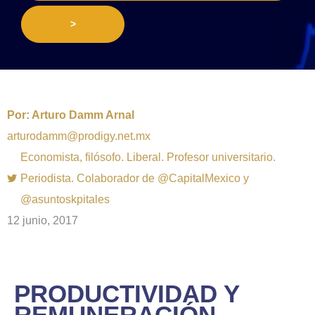
>
Por:
Arturo Damm Arnal
arturodamm@prodigy.net.mx
Economista, filósofo. Liberal. Profesor universitario.
Periodista. Colaborador de @CapitalMexico y
@asuntoskpitales
12 junio, 2017
PRODUCTIVIDAD Y
REMUNERACIÓN