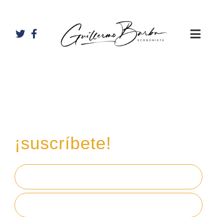
Recibe mi boletín de
inversiones
en tu email,
¡suscríbete!