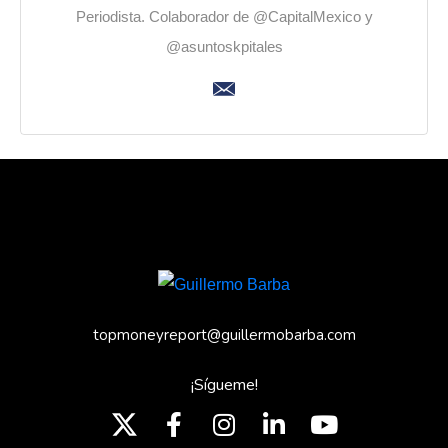
Periodista. Colaborador de @CapitalMexico y
@asuntoskpitales
topmoneyreport@guillermobarba.com
¡Sígueme!