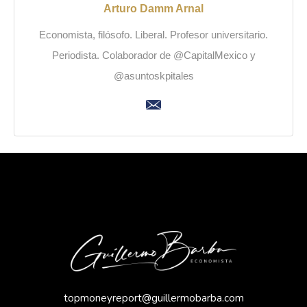
Arturo Damm Arnal
Economista, filósofo. Liberal. Profesor universitario.
Periodista. Colaborador de @CapitalMexico y
@asuntoskpitales
topmoneyreport@guillermobarba.com