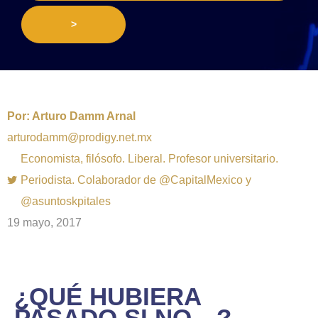
>
Por:
Arturo Damm Arnal
arturodamm@prodigy.net.mx
Economista, filósofo. Liberal. Profesor universitario.
Periodista. Colaborador de @CapitalMexico y
@asuntoskpitales
19 mayo, 2017
¿QUÉ HUBIERA
PASADO SI NO…?