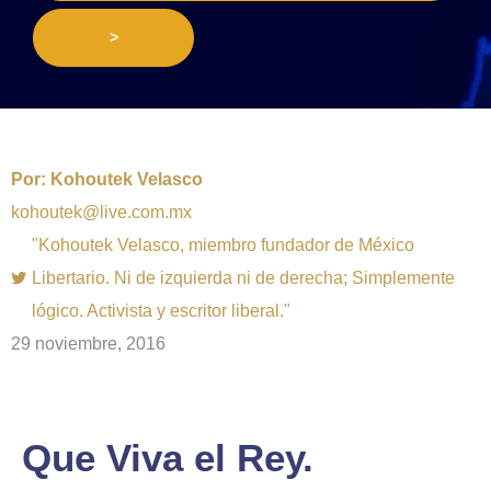
>
Por:
Kohoutek Velasco
kohoutek@live.com.mx
"Kohoutek Velasco, miembro fundador de México
Libertario. Ni de izquierda ni de derecha; Simplemente
lógico. Activista y escritor liberal."
29 noviembre, 2016
Que Viva el Rey.