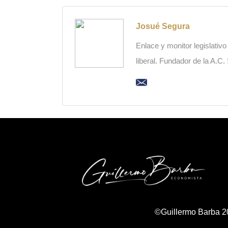
Josué Segura
Enlace y monitor legislativ
liberal. Fundador de la A.C
©Guillermo Barba 2