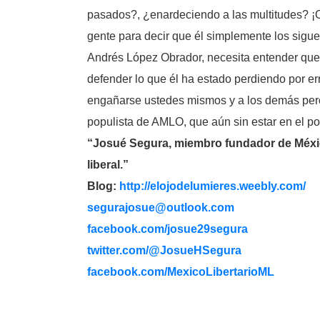
pasados?, ¿enardeciendo a las multitudes? ¡
gente para decir que él simplemente los sigue
Andrés López Obrador, necesita entender que, p
defender lo que él ha estado perdiendo por er
engañarse ustedes mismos y a los demás pero l
populista de AMLO, que aún sin estar en el p
“Josué Segura, miembro fundador de México
liberal.”
Blog:
http://elojodelumieres.weebly.com/
segurajosue@outlook.com
facebook.com/josue29segura
twitter.com/@JosueHSegura
facebook.com/MexicoLibertarioML