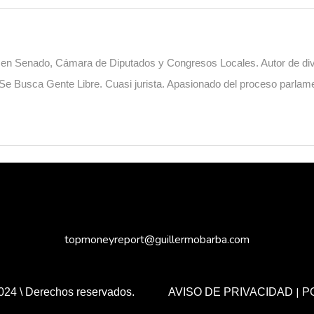
o en Senado, Cámara de Diputados y Congresos Locales. Autor de diver
. Se Busca Gente Libre. Cuasi jurista. Apasionado del proceso parlame
topmoneyreport@guillermobarba.com
|
024 \ Derechos reservados.
AVISO DE PRIVACIDAD
P