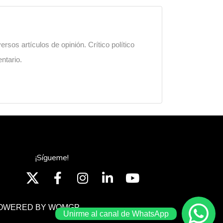
sos artículos de opinión. Crítico político
ntario.
¡Sígueme!
OWERED BY WOMGP
Unirme al canal de WhatsApp