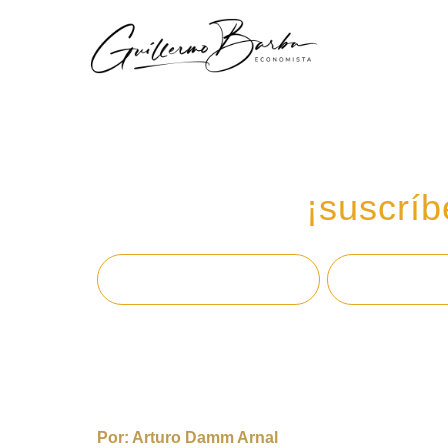
Recibe mi boletín de
en tu email,
¡suscríb
Por:
Arturo Damm Arnal