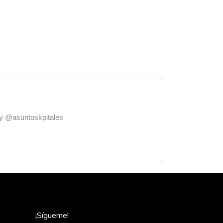
o y @asuntoskpitales
¡Sígueme!