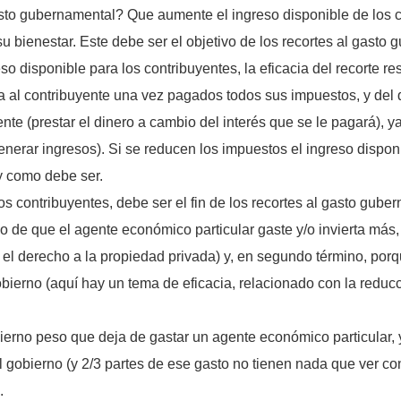
asto gubernamental? Que aumente el ingreso disponible de los c
u bienestar. Este debe ser el objetivo de los recortes al gasto 
so disponible para los contribuyentes, la eficacia del recorte res
sta al contribuyente una vez pagados todos sus impuestos, y de
mente (prestar el dinero a cambio del interés que se le pagará),
generar ingresos). Si se reducen los impuestos el ingreso dispon
 y como debe ser.
os contribuyentes, debe ser el fin de los recortes al gasto gub
o de que el agente económico particular gaste y/o invierta más,
n el derecho a la propiedad privada) y, en segundo término, por
obierno (aquí hay un tema de eficacia, relacionado con la reduc
ierno peso que deja de gastar un agente económico particular
l gobierno (y 2/3 partes de ese gasto no tienen nada que ver co
.