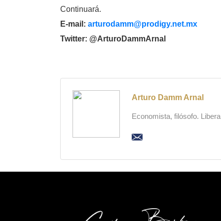
Continuará.
E-mail:
arturodamm@prodigy.net.mx
Twitter: @ArturoDammArnal
Arturo Damm Arnal
Economista, filósofo. Liber