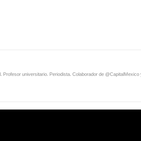
al. Profesor universitario. Periodista. Colaborador de @CapitalMexic