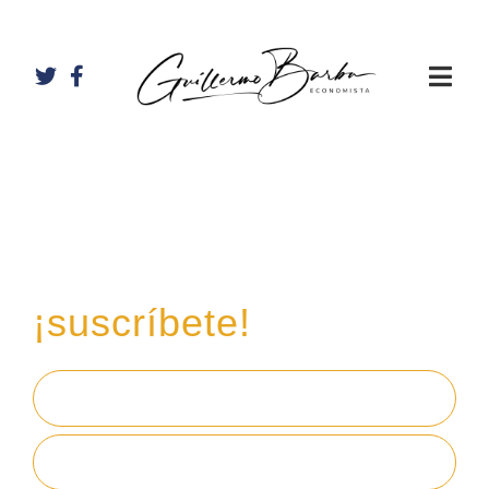
Recibe mi boletín de
inversiones
en tu email,
¡suscríbete!