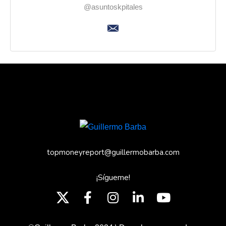
@asuntoskpitales
topmoneyreport@guillermobarba.com
¡Sígueme!