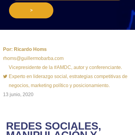
>
Por:
Ricardo Homs
rhoms@guillermobarba.com
Vicepresidente de la #AMDC, autor y conferenciante.
Experto en liderazgo social, estrategias competitivas de
negocios, marketing político y posicionamiento.
13 junio, 2020
REDES SOCIALES,
MANIPULACIÓN Y