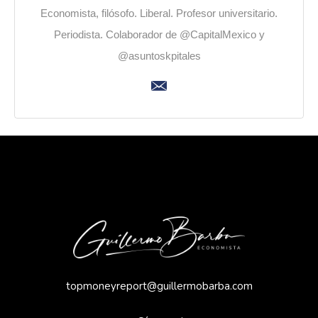
Economista, filósofo. Liberal. Profesor universitario.
Periodista. Colaborador de @CapitalMexico y
@asuntoskpitales
topmoneyreport@guillermobarba.com