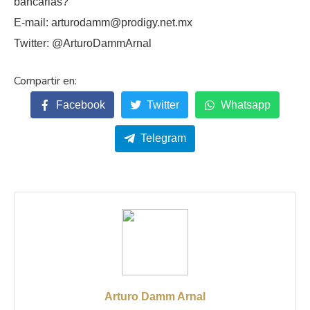
bancarias?
E-mail: arturodamm@prodigy.net.mx
Twitter: @ArturoDammArnal
Facebook
Twitter
Whatsapp
Telegram
Arturo Damm Arnal