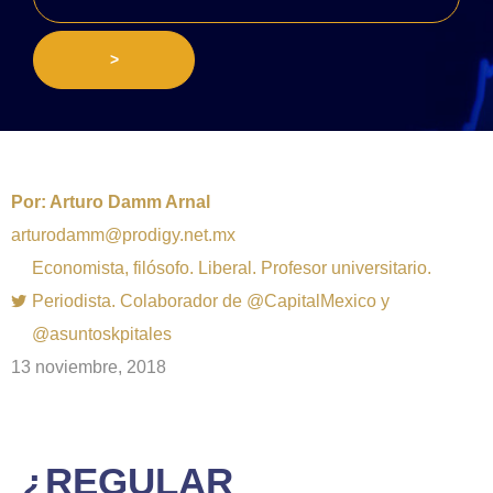
>
Por:
Arturo Damm Arnal
arturodamm@prodigy.net.mx
Economista, filósofo. Liberal. Profesor universitario.
Periodista. Colaborador de @CapitalMexico y
@asuntoskpitales
13 noviembre, 2018
¿REGULAR