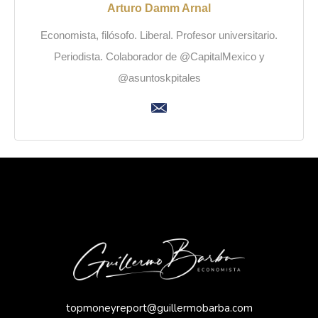
Arturo Damm Arnal
Economista, filósofo. Liberal. Profesor universitario.
Periodista. Colaborador de @CapitalMexico y
@asuntoskpitales
topmoneyreport@guillermobarba.com