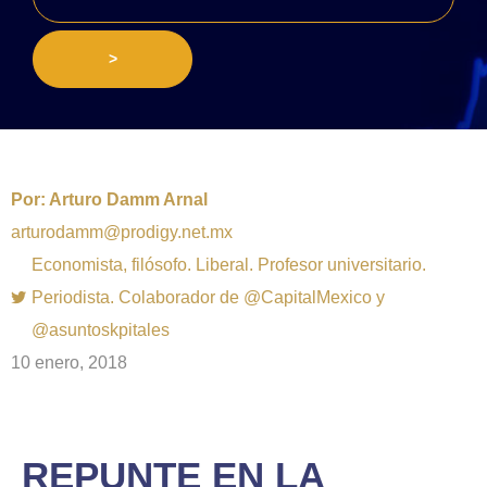
>
Por:
Arturo Damm Arnal
arturodamm@prodigy.net.mx
Economista, filósofo. Liberal. Profesor universitario.
Periodista. Colaborador de @CapitalMexico y
@asuntoskpitales
10 enero, 2018
REPUNTE EN LA