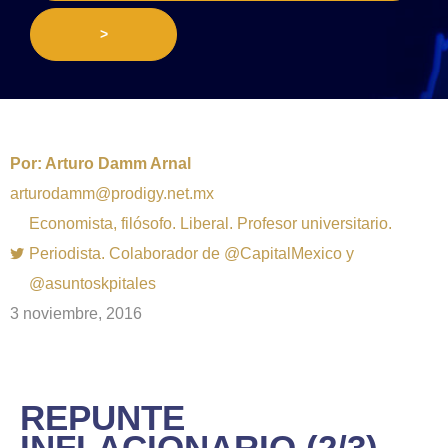
>
Por:
Arturo Damm Arnal
arturodamm@prodigy.net.mx
Economista, filósofo. Liberal. Profesor universitario.
Periodista. Colaborador de @CapitalMexico y
@asuntoskpitales
3 noviembre, 2016
REPUNTE
INFLACIONARIO (2/3)