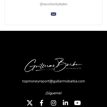
@asuntoskpitales
topmoneyreport@guillermobarba.com
¡Sígueme!