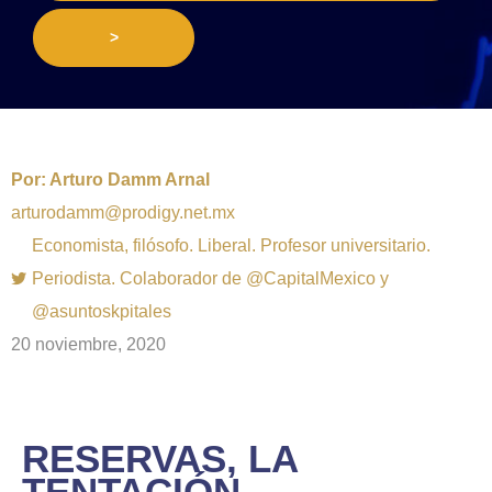
>
Por:
Arturo Damm Arnal
arturodamm@prodigy.net.mx
Economista, filósofo. Liberal. Profesor universitario.
Periodista. Colaborador de @CapitalMexico y
@asuntoskpitales
20 noviembre, 2020
RESERVAS, LA
TENTACIÓN