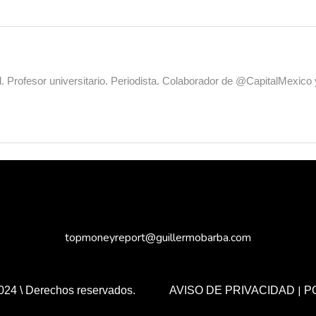
al. Profesor universitario. Periodista. Colaborador de @CapitalMexic
topmoneyreport@guillermobarba.com
|
024 \ Derechos reservados.
AVISO DE PRIVACIDAD
P