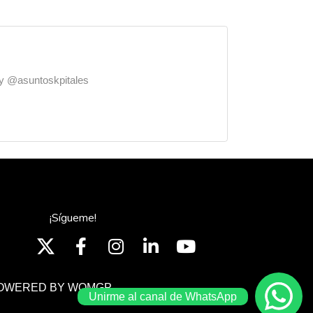
o y @asuntoskpitales
¡Sígueme!
OWERED BY WOMGP
Unirme al canal de WhatsApp