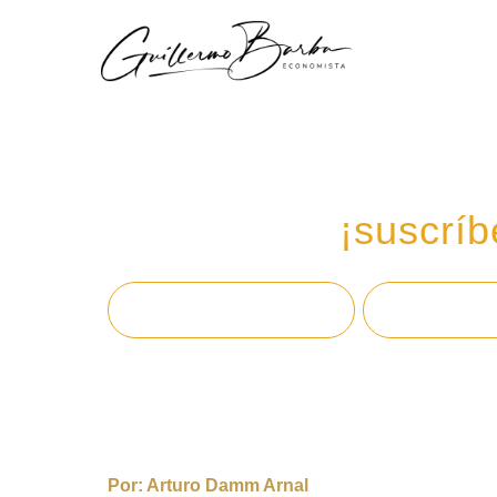
Recibe mi boletín de
en tu email,
¡suscríb
Por:
Arturo Damm Arnal