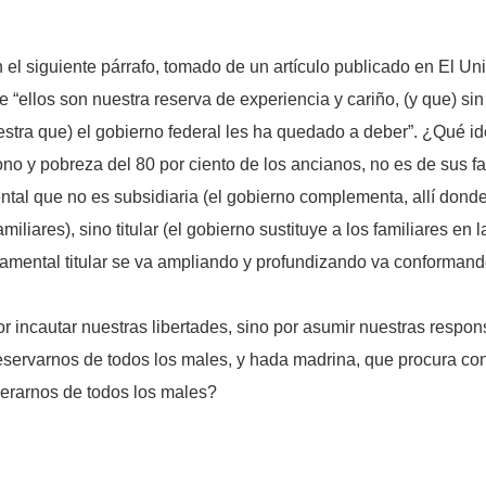
el siguiente párrafo, tomado de un artículo publicado en El Univ
ue “ellos son nuestra reserva de experiencia y cariño, (y que) 
stra que) el gobierno federal les ha quedado a deber”. ¿Qué id
o y pobreza del 80 por ciento de los ancianos, no es de sus fam
al que no es subsidiaria (el gobierno complementa, allí donde 
iliares), sino titular (el gobierno sustituye a los familiares en 
amental titular se va ampliando y profundizando va conforman
or incautar nuestras libertades, sino por asumir nuestras respo
eservarnos de todos los males, y hada madrina, que procura con
erarnos de todos los males?