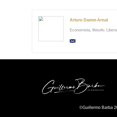
Arturo Damm Arnal
Economista, filósofo. Liber
©Guillermo Barba 2