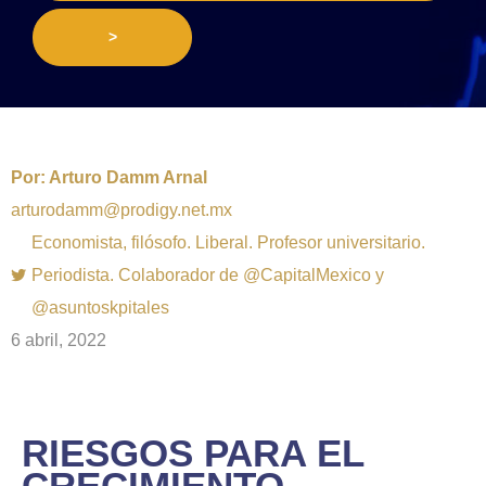
>
Por:
Arturo Damm Arnal
arturodamm@prodigy.net.mx
Economista, filósofo. Liberal. Profesor universitario.
Periodista. Colaborador de @CapitalMexico y
@asuntoskpitales
6 abril, 2022
RIESGOS PARA EL
CRECIMIENTO