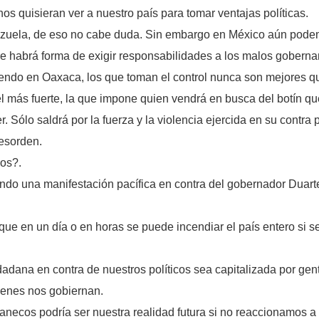
os quisieran ver a nuestro país para tomar ventajas políticas.
ezuela, de eso no cabe duda. Sin embargo en México aún podem
e habrá forma de exigir responsabilidades a los malos gobernan
ndo en Oaxaca, los que toman el control nunca son mejores q
 del más fuerte, la que impone quien vendrá en busca del botín 
. Sólo saldrá por la fuerza y la violencia ejercida en su contra 
desorden.
dos?.
o una manifestación pacífica en contra del gobernador Duarte fu
que en un día o en horas se puede incendiar el país entero si s
dana en contra de nuestros políticos sea capitalizada por gente
ienes nos gobiernan.
necos podría ser nuestra realidad futura si no reaccionamos a t