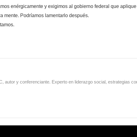
mos enérgicamente y exigimos al gobierno federal que aplique l
tra mente. Podríamos lamentarlo después.
stamos.
 autor y conferenciante. Experto en liderazgo social, estrategias co