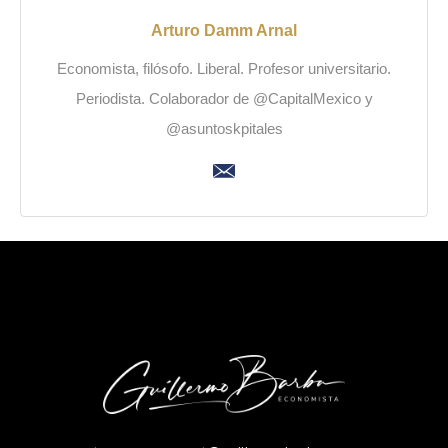
Arturo Damm Arnal
Economista, filósofo. Liberal. Profesor universitario.
Periodista. Colaborador de @CapitalMexico y
@asuntoskpitales