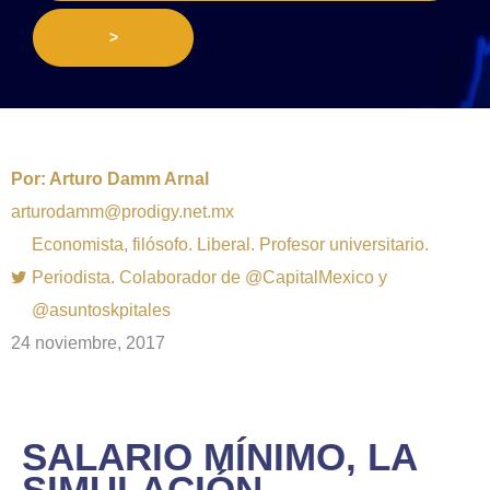
>
Por:
Arturo Damm Arnal
arturodamm@prodigy.net.mx
Economista, filósofo. Liberal. Profesor universitario.
Periodista. Colaborador de @CapitalMexico y
@asuntoskpitales
24 noviembre, 2017
SALARIO MÍNIMO, LA
SIMULACIÓN