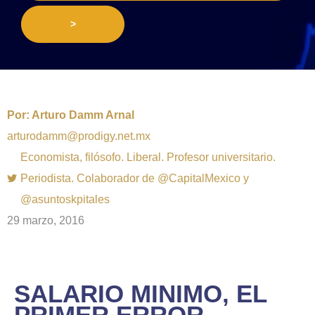
>
Por:
Arturo Damm Arnal
arturodamm@prodigy.net.mx
Economista, filósofo. Liberal. Profesor universitario.
Periodista. Colaborador de @CapitalMexico y
@asuntoskpitales
29 marzo, 2016
SALARIO MINIMO, EL
PRIMER ERROR