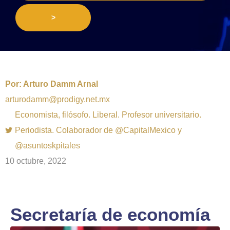
>
Por:
Arturo Damm Arnal
arturodamm@prodigy.net.mx
Economista, filósofo. Liberal. Profesor universitario.
Periodista. Colaborador de @CapitalMexico y
@asuntoskpitales
10 octubre, 2022
Secretaría de economía