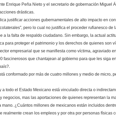
ente Enrique Peña Nieto y el secretario de gobernación Miguel
acciones drásticas.
ca justificar acciones gubernamentales de alto impacto en cont
laterales”, pero lo cual no justifica el proceder rufianesco de
a la falta de respaldo ciudadano. Sin embargo, la actual actit
lica para proteger el patrimonio y los derechos de quienes son v
ctor empresarial que se manifiesta como víctima, agraviado en
00 fascinerosos que chantajean al gobierno para que les siga 
país?.
, está conformado por más de cuatro millones y medio de micro,
y a todo el Estado Mexicano está vinculado directa o indirectam
 y negocios, mas las aportaciones de quienes representan la man
a mano. ¿Cuántos millones de mexicanos están incluidos dentro
e realmente crean los empleos y por otra por personas físicas c