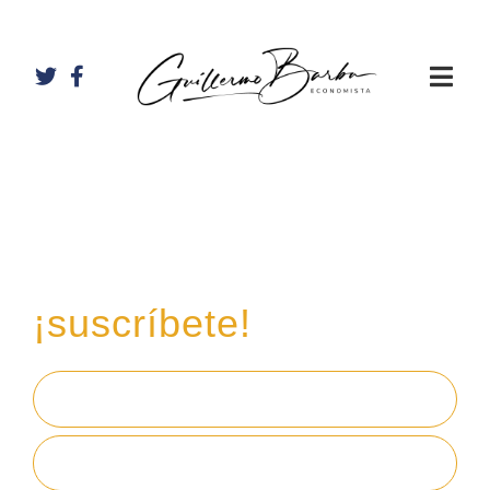
Recibe mi boletín de
inversiones
en tu email,
¡suscríbete!