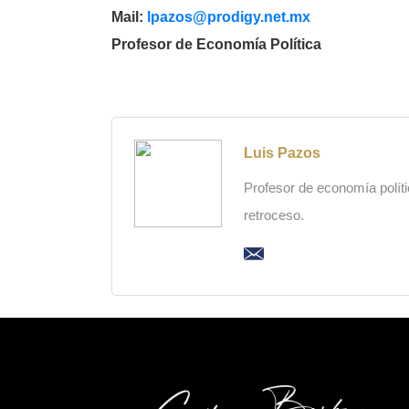
Mail:
lpazos@prodigy.net.mx
Profesor de Economía Política
Luis Pazos
Profesor de economía polític
retroceso.