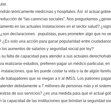
lar.
drán teóricamente medicinas y hospitales. Así el actual gobie
 reducción de “las carencias sociales”. Nos preguntamos ¿gener
amento en las actuales instalaciones en el sector salud? ¿sign
”? ¿son declaraciones populistas, pues prometen algo que no se
d? ¿Es solo una acción para ganar popularidad entre ciudadanos
 los aumentos de salarios y seguridad social por ley?
 su falta de capacidad para atender a sus actuales derechohabi
a realizarse estudios, prefieren pagar un médico particular, en
instalaciones, que les puede costar la vida o la de algún fami
de trabajadores que se niegan a ir al IMSS. Los patrones pagan
tender debidamente a 7 millones de personas más y el sistema h
xtras de sus servicios? ¿es una medida para que el actual go
a capacidad de las instituciones que brindan la seguridad so