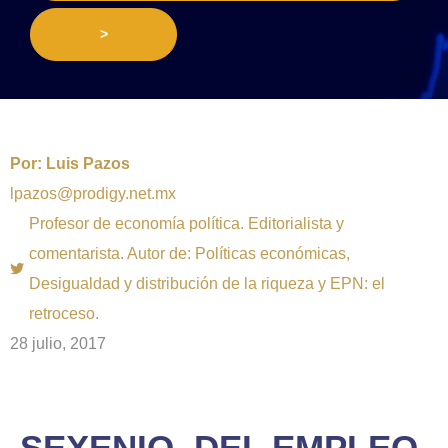
>
Por:
Luis Pazos
lpazos@prodigy.net.mx
Profesor de economía política. Editorialista y
comentarista. Autor de: Políticas económicas,
Desigualdad y distribución de la riqueza y EPN: el
retroceso.
28 julio, 2017
SEXENIO, DEL EMPLEO