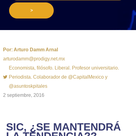
>
Por:
Arturo Damm Arnal
arturodamm@prodigy.net.mx
Economista, filósofo. Liberal. Profesor universitario.
Periodista. Colaborador de @CapitalMexico y
@asuntoskpitales
2 septiembre, 2016
SIC, ¿SE MANTENDRÁ
LA TENDENCIA??