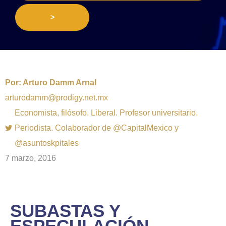
>
Por:
Arturo Damm Arnal
arturodamm@prodigy.net.mx
Economista, filósofo. Liberal. Profesor universitario.
Periodista. Colaborador de @CapitalMexico y
@asuntoskpitales
7 marzo, 2016
SUBASTAS Y
ESPECULACIÓN