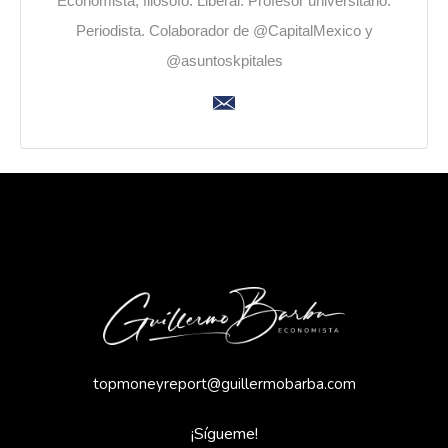
Economista, filósofo. Liberal. Profesor universitario.
Periodista. Colaborador de @CapitalMexico y
@asuntoskpitales
topmoneyreport@guillermobarba.com
¡Sígueme!