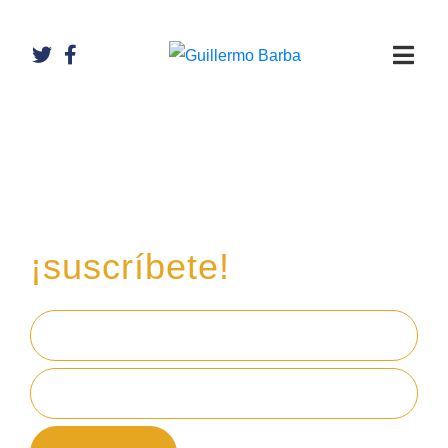
Recibe mi boletín de
inversiones
en tu email,
¡suscríbete!